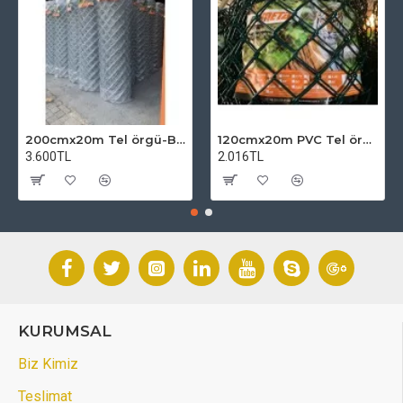
200cmx20m Tel örgü-Bahçe Teli (7cmx7cm Göz Aralığı)
120cmx20m PVC Tel örgü-PVC Bahçe Teli (7cmx7cm Göz Aralığı)
3.600TL
2.016TL
KURUMSAL
Biz Kimiz
Teslimat