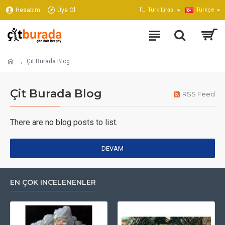
Hesabım
Üye Ol
TL
Türk Lirası
Türkçe
Çit Burada Blog
Çit Burada Blog
RSS Feed
There are no blog posts to list.
DEVAM
EN ÇOK INCELENENLER