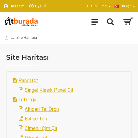
Hesabım
Üye Ol
TL
Türk Lirası
Türkçe
Site Haritası
Site Haritası
Panel Çit
Singel Klasik Panel Çit
Tel Örgü
Altıgen Tel Örgü
Bahçe Teli
Çimenli Çim Çit
Dikenli Tel