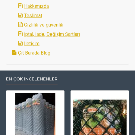
Hakkımızda
Teslimat
Gizlilik ve güvenlik
İptal, İade, Değişim Şartları
İletişim
Çit Burada Blog
EN ÇOK INCELENENLER