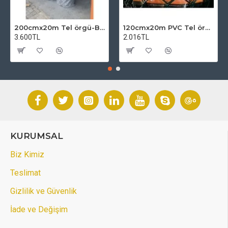
200cmx20m Tel örgü-Bahçe Teli (7cmx7cm Göz Aralığı)
120cmx20m PVC Tel örgü-PVC Bahçe Teli (7cmx7cm Göz Aralığı)
3.600TL
2.016TL
KURUMSAL
Biz Kimiz
Teslimat
Gizlilik ve Güvenlik
İade ve Değişim