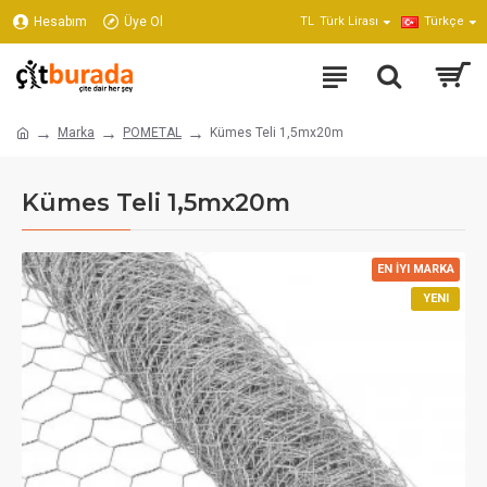
Hesabım
Üye Ol
TL
Türk Lirası
Türkçe
Marka
POMETAL
Kümes Teli 1,5mx20m
Kümes Teli 1,5mx20m
EN İYI MARKA
YENI