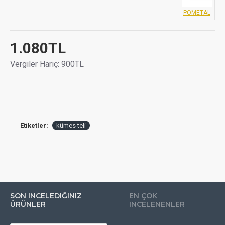
POMETAL
1.080TL
Vergiler Hariç: 900TL
Etiketler:
kümes teli
SON INCELEDIĞINIZ
EN ÇOK
ÜRÜNLER
INCELENENLER