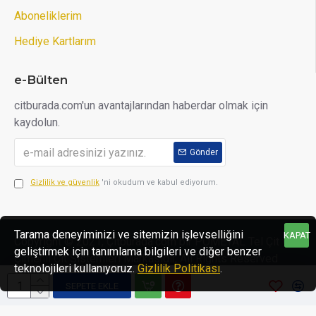
Aboneliklerim
Hediye Kartlarım
e-Bülten
citburada.com'un avantajlarından haberdar olmak için
kaydolun.
Gönder
Gizlilik ve güvenlik
'ni okudum ve kabul ediyorum.
Tarama deneyiminizi ve sitemizin işlevselliğini
KAPAT
Copyright © 2021, Çitburada.com bir POMETAL Tel Çit ve
geliştirmek için tanımlama bilgileri ve diğer benzer
Çimenli Çit Sistemleri Markasıdır, All Rights Reserved
teknolojileri kullanıyoruz.
Gizlilik Politikası
.
SEPETE EKLE