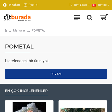
Hesabım
Üye Ol
TL
Türk Lirası
Türkçe
Markalar
POMETAL
POMETAL
Listelenecek bir ürün yok
DEVAM
EN ÇOK INCELENENLER