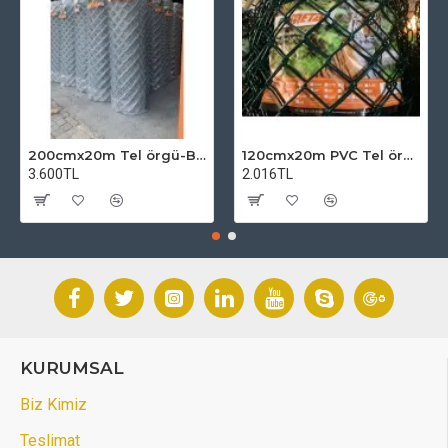
200cmx20m Tel örgü-Bahçe Teli (7cmx7cm Göz Aralığı)
120cmx20m PVC Tel örgü-PVC Bahçe Teli (7cmx7cm Göz Aralığı)
3.600TL
2.016TL
KURUMSAL
Biz Kimiz
Teslimat